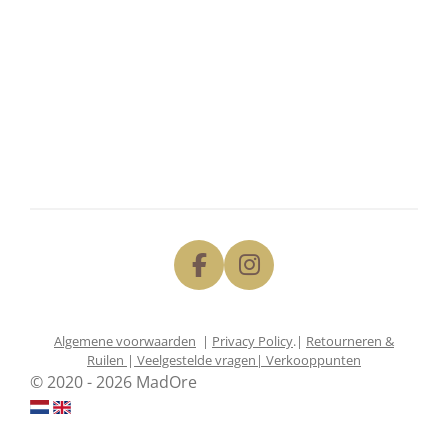
F
I
a
n
c
s
Algemene voorwaarden
|
Privacy Policy
.|
Retourneren &
e
t
Ruilen
|
Veelgestelde vragen
| Verkooppunten
b
a
© 2020 - 2026 MadOre
o
g
o
r
k
a