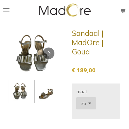
Ga
direct
naar
de
Sandaal |
hoofdinhoud
MadOre |
Goud
€ 189,00
maat