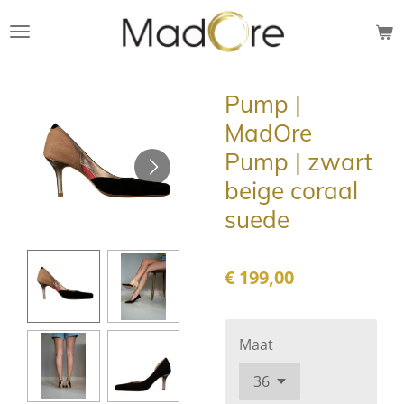
Ga
direct
naar
de
Pump |
hoofdinhoud
MadOre
Pump | zwart
beige coraal
suede
€ 199,00
Maat